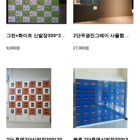
그린+화이트 신발장300*200*370
2단무광진그레이 사물함 및 옷장300*900*490
9,000원
27,000원
2단 투명2단신발장300*300*370
블루 2단투명신발장300*300*370