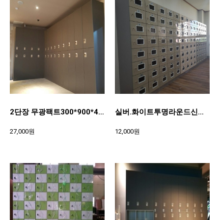
2단장 무광팩트300*900*490
실버.화이트투명라운드신발장300*200*370
27,000원
12,000원