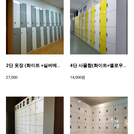
2단 옷장 (화이트 +실버메탈) 300*900*490
4단 사물함(화이트+옐로우)400*400*370
27,000
14,000원