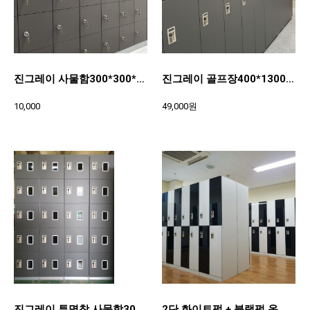
진그레이 사물함300*300*370
진그레이 골프장400*1300*420
10,000
49,000원
진그레이 투명창 사물함300*300*370
2단 화이트펄 + 블랙펄 옷장 300*900*490총고(1870)