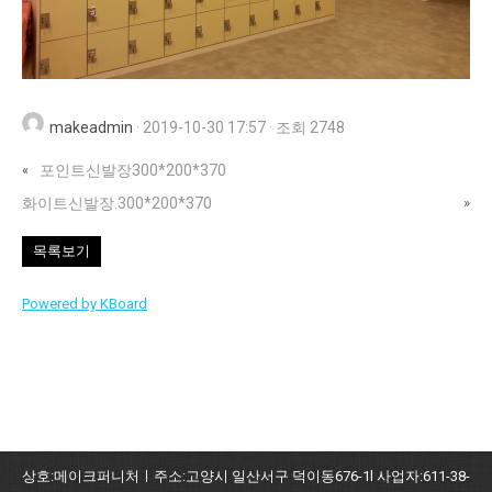
makeadmin
·
2019-10-30 17:57
·
조회 2748
«
포인트신발장300*200*370
화이트신발장.300*200*370
»
목록보기
Powered by KBoard
상호:메이크퍼니처ㅣ주소:고양시 일산서구 덕이동676-1l 사업자:611-38-