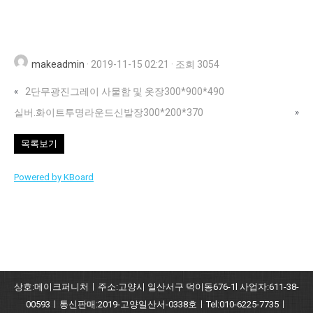
makeadmin
·
2019-11-15 02:21
·
조회 3054
«
2단무광진그레이 사물함 및 옷장300*900*490
실버.화이트투명라운드신발장300*200*370
»
목록보기
Powered by KBoard
상호:메이크퍼니처ㅣ주소:고양시 일산서구 덕이동676-1l 사업자:611-38-
00593ㅣ통신판매:2019-고양일산서-0338호ㅣTel:010-6225-7735ㅣ