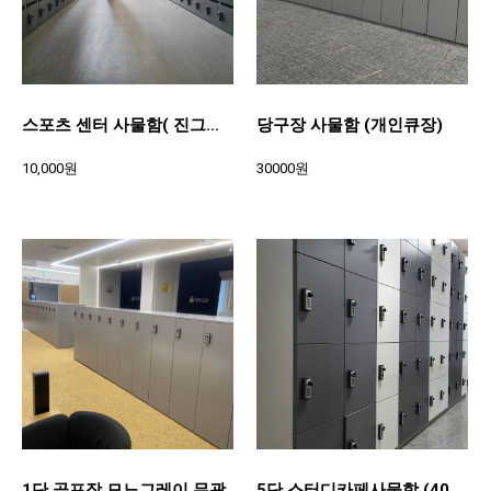
스포츠 센터 사물함( 진그레이, 환기도어)
당구장 사물함 (개인큐장)
10,000원
30000원
1단 골프장 모노그레이 무광
5단 스터디카페사물함 (400*400*370)