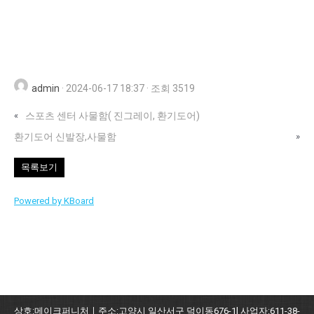
admin
·
2024-06-17 18:37
·
조회 3519
«
스포츠 센터 사물함( 진그레이, 환기도어)
환기도어 신발장,사물함
»
목록보기
Powered by KBoard
상호:메이크퍼니처ㅣ주소:고양시 일산서구 덕이동676-1l 사업자:611-38-